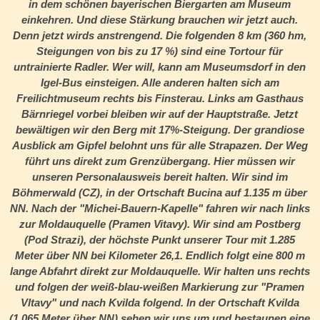
in dem schönen bayerischen Biergarten am Museum
einkehren. Und diese Stärkung brauchen wir jetzt auch.
Denn jetzt wirds anstrengend. Die folgenden 8 km (360 hm,
Steigungen von bis zu 17 %) sind eine Tortour für
untrainierte Radler. Wer will, kann am Museumsdorf in den
Igel-Bus einsteigen. Alle anderen halten sich am
Freilichtmuseum rechts bis Finsterau. Links am Gasthaus
Bärnriegel vorbei bleiben wir auf der Hauptstraße. Jetzt
bewältigen wir den Berg mit 17%-Steigung. Der grandiose
Ausblick am Gipfel belohnt uns für alle Strapazen. Der Weg
führt uns direkt zum Grenzübergang. Hier müssen wir
unseren Personalausweis bereit halten. Wir sind im
Böhmerwald (CZ), in der Ortschaft Bucina auf 1.135 m über
NN. Nach der "Michei-Bauern-Kapelle" fahren wir nach links
zur Moldauquelle (Pramen Vitavy). Wir sind am Postberg
(Pod Strazi), der höchste Punkt unserer Tour mit 1.285
Meter über NN bei Kilometer 26,1. Endlich folgt eine 800 m
lange Abfahrt direkt zur Moldauquelle. Wir halten uns rechts
und folgen der weiß-blau-weißen Markierung zur "Pramen
Vltavy" und nach Kvilda folgend. In der Ortschaft Kvilda
(1.065 Meter über NN) sehen wir uns um und bestaunen eine