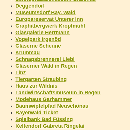
Deggendorf
Museumsdorf Bay. Wald
Europareservat Unterer Inn
Graphitbergwerk Kropfmühl
Glasgalerie Herrmann
Vogelpark Irgenöd
Gläserne Scheune
Krummau
Schnapsbrennerei Liebl
Gläserner Wald in Regen
Linz
Tiergarten Straubing
Haus zur Wildnis
Landwirtschaftsmuseum in Regen
Modehaus Garhammer
Baumwipfelpfad Neuschönau
Bayerwald Ticket
Spielbank Bad Füssing
Keltendorf Gabreta Ringelai