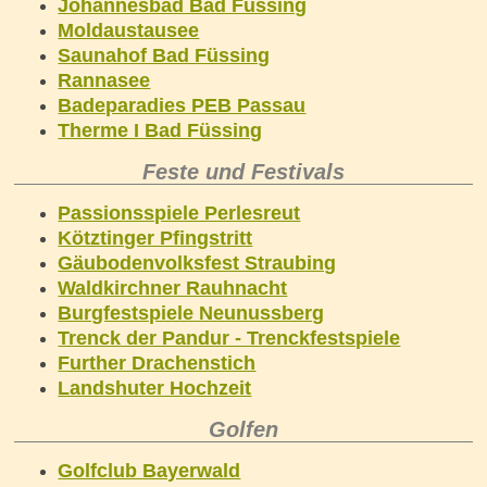
Johannesbad Bad Füssing
Moldaustausee
Saunahof Bad Füssing
Rannasee
Badeparadies PEB Passau
Therme I Bad Füssing
Feste und Festivals
Passionsspiele Perlesreut
Kötztinger Pfingstritt
Gäubodenvolksfest Straubing
Waldkirchner Rauhnacht
Burgfestspiele Neunussberg
Trenck der Pandur - Trenckfestspiele
Further Drachenstich
Landshuter Hochzeit
Golfen
Golfclub Bayerwald