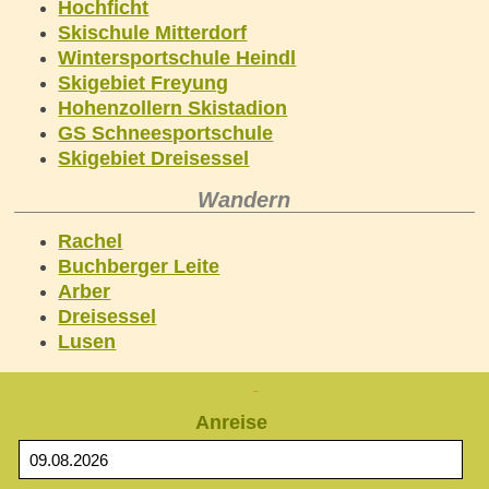
Hochficht
Skischule Mitterdorf
Wintersportschule Heindl
Skigebiet Freyung
Hohenzollern Skistadion
GS Schneesportschule
Skigebiet Dreisessel
Wandern
Rachel
Buchberger Leite
Arber
Dreisessel
Lusen
Anfrage
Anreise