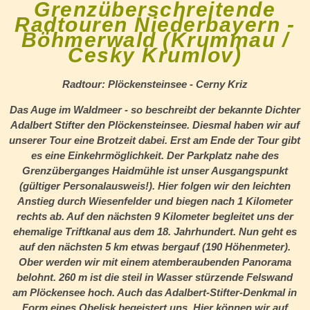
Grenzüberschreitende
Radtouren Niederbayern -
Böhmerwald (Krummau /
Cesky Krumlov)
Radtour: Plöckensteinsee - Cerny Kriz
Das Auge im Waldmeer - so beschreibt der bekannte Dichter
Adalbert Stifter den Plöckensteinsee. Diesmal haben wir auf
unserer Tour eine Brotzeit dabei. Erst am Ende der Tour gibt
es eine Einkehrmöglichkeit. Der Parkplatz nahe des
Grenzüberganges Haidmühle ist unser Ausgangspunkt
(gültiger Personalausweis!). Hier folgen wir den leichten
Anstieg durch Wiesenfelder und biegen nach 1 Kilometer
rechts ab. Auf den nächsten 9 Kilometer begleitet uns der
ehemalige Triftkanal aus dem 18. Jahrhundert. Nun geht es
auf den nächsten 5 km etwas bergauf (190 Höhenmeter).
Ober werden wir mit einem atemberaubenden Panorama
belohnt. 260 m ist die steil in Wasser stürzende Felswand
am Plöckensee hoch. Auch das Adalbert-Stifter-Denkmal in
Form eines Obelisk begeistert uns. Hier können wir auf