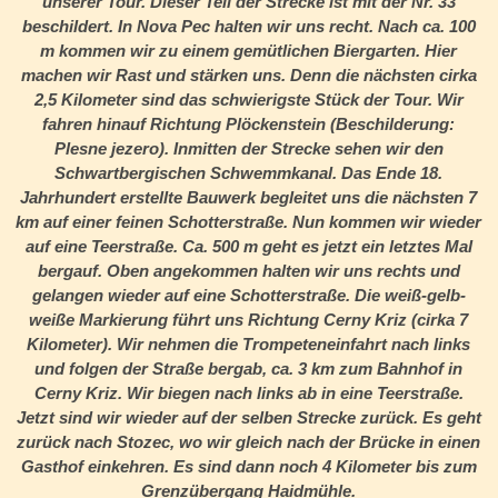
unserer Tour. Dieser Teil der Strecke ist mit der Nr. 33
beschildert. In Nova Pec halten wir uns recht. Nach ca. 100
m kommen wir zu einem gemütlichen Biergarten. Hier
machen wir Rast und stärken uns. Denn die nächsten cirka
2,5 Kilometer sind das schwierigste Stück der Tour. Wir
fahren hinauf Richtung Plöckenstein (Beschilderung:
Plesne jezero). Inmitten der Strecke sehen wir den
Schwartbergischen Schwemmkanal. Das Ende 18.
Jahrhundert erstellte Bauwerk begleitet uns die nächsten 7
km auf einer feinen Schotterstraße. Nun kommen wir wieder
auf eine Teerstraße. Ca. 500 m geht es jetzt ein letztes Mal
bergauf. Oben angekommen halten wir uns rechts und
gelangen wieder auf eine Schotterstraße. Die weiß-gelb-
weiße Markierung führt uns Richtung Cerny Kriz (cirka 7
Kilometer). Wir nehmen die Trompeteneinfahrt nach links
und folgen der Straße bergab, ca. 3 km zum Bahnhof in
Cerny Kriz. Wir biegen nach links ab in eine Teerstraße.
Jetzt sind wir wieder auf der selben Strecke zurück. Es geht
zurück nach Stozec, wo wir gleich nach der Brücke in einen
Gasthof einkehren. Es sind dann noch 4 Kilometer bis zum
Grenzübergang Haidmühle.