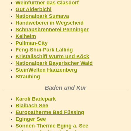
Weinfurtner das Glasdorf
Gut Aiderbichl
Nationalpark Sumava
Handweberei in Wegscheid
Schnapsbrennerei Penninger
Kelheim
Pullman-City
Feng-Shui-Park Lalling
Kristallschiff Wurm und Köck
Nationalpark Bayerischer Wald
SteinWelten Hauzenberg
Straubing
Baden und Kur
Karoli Badepark
Blaibach See
Europatherme Bad Füssing
Eginger See
Sonnen-Therme Eging a. See