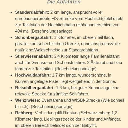
Die Abfahrten
Standardabfahrt:
2 km lange, anspruchsvolle,
europacuperprobte FIS-Strecke vom Hochfichtgipfel direkt
zur Talstation der Hochfichtbahn (Höhenunterschied von
404 m). (Beschneiungsanlage)
Schönbergabfahrt:
1 Kilometer, im oberen Teil flach,
parallel zur tschechischen Grenze, dann anspruchsvolle
natürliche Waldschneise zur Standardabfahrt.
Stierwiesenabahrt:
3,4 Kilometer lange Familienabfahrt,
auch für Genuss- und Schönskifahrer. 2 Äste rot und blau
führen zur Talstation. (Beschneiungsanlage)
Hochwaldabfahrt:
1,7 km lange, wunderschöne, in
Kurven angelegte Piste, liegt weitgehend in der Sonne.
Reischlbergabfahrt:
1,6 km, bei guter Schneelage eine
reizvolle Strecke für zünftige Schifahrer.
Wenzlwiese:
Eventarena und WISBI-Strecke (Wie schnell
bin ich). (Beschneiungsanlage)
Rehberg:
Verbindungslift Richtung Schwarzenberg 1,2
Kilometer lang, Lieblingsstrecke der Kinder und Anfänger,
im oberen Bereich befindet sich der Babylift.