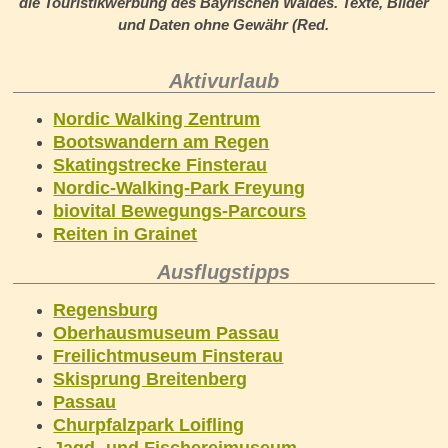
die Touristikwerbung des Bayrischen Waldes. Texte, Bilder
und Daten ohne Gewähr (Red.
Aktivurlaub
Nordic Walking Zentrum
Bootswandern am Regen
Skatingstrecke Finsterau
Nordic-Walking-Park Freyung
biovital Bewegungs-Parcours
Reiten in Grainet
Ausflugstipps
Regensburg
Oberhausmuseum Passau
Freilichtmuseum Finsterau
Skisprung Breitenberg
Passau
Churpfalzpark Loifling