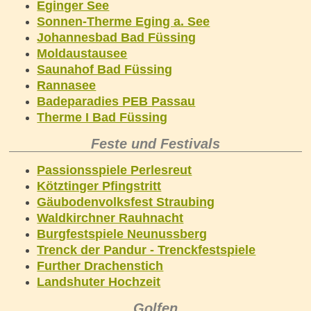
Eginger See
Sonnen-Therme Eging a. See
Johannesbad Bad Füssing
Moldaustausee
Saunahof Bad Füssing
Rannasee
Badeparadies PEB Passau
Therme I Bad Füssing
Feste und Festivals
Passionsspiele Perlesreut
Kötztinger Pfingstritt
Gäubodenvolksfest Straubing
Waldkirchner Rauhnacht
Burgfestspiele Neunussberg
Trenck der Pandur - Trenckfestspiele
Further Drachenstich
Landshuter Hochzeit
Golfen