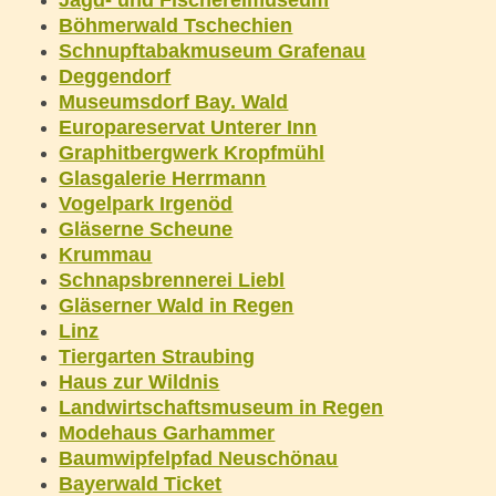
Jagd- und Fischereimuseum
Böhmerwald Tschechien
Schnupftabakmuseum Grafenau
Deggendorf
Museumsdorf Bay. Wald
Europareservat Unterer Inn
Graphitbergwerk Kropfmühl
Glasgalerie Herrmann
Vogelpark Irgenöd
Gläserne Scheune
Krummau
Schnapsbrennerei Liebl
Gläserner Wald in Regen
Linz
Tiergarten Straubing
Haus zur Wildnis
Landwirtschaftsmuseum in Regen
Modehaus Garhammer
Baumwipfelpfad Neuschönau
Bayerwald Ticket