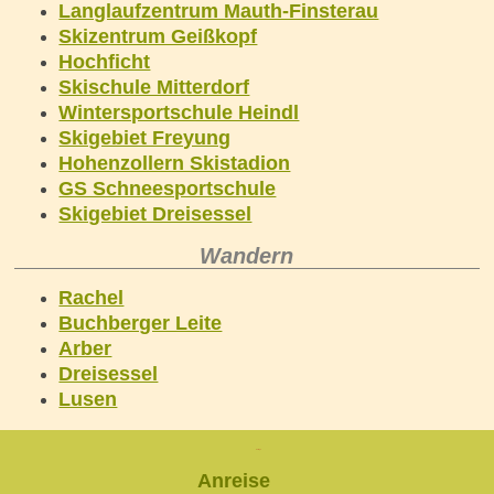
Langlaufzentrum Mauth-Finsterau
Skizentrum Geißkopf
Hochficht
Skischule Mitterdorf
Wintersportschule Heindl
Skigebiet Freyung
Hohenzollern Skistadion
GS Schneesportschule
Skigebiet Dreisessel
Wandern
Rachel
Buchberger Leite
Arber
Dreisessel
Lusen
Anfrage
Anreise