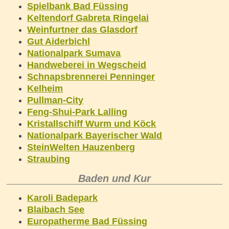
Spielbank Bad Füssing
Keltendorf Gabreta Ringelai
Weinfurtner das Glasdorf
Gut Aiderbichl
Nationalpark Sumava
Handweberei in Wegscheid
Schnapsbrennerei Penninger
Kelheim
Pullman-City
Feng-Shui-Park Lalling
Kristallschiff Wurm und Köck
Nationalpark Bayerischer Wald
SteinWelten Hauzenberg
Straubing
Baden und Kur
Karoli Badepark
Blaibach See
Europatherme Bad Füssing