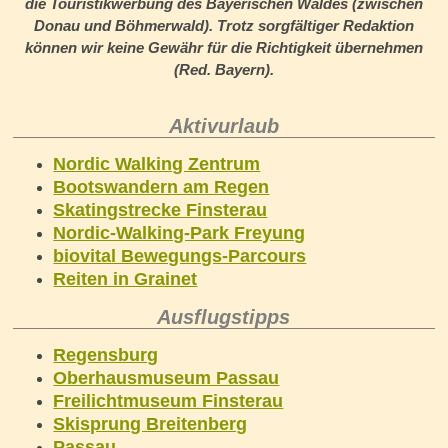
die Touristikwerbung des Bayerischen Waldes (zwischen
Donau und Böhmerwald). Trotz sorgfältiger Redaktion
können wir keine Gewähr für die Richtigkeit übernehmen
(Red. Bayern).
Aktivurlaub
Nordic Walking Zentrum
Bootswandern am Regen
Skatingstrecke Finsterau
Nordic-Walking-Park Freyung
biovital Bewegungs-Parcours
Reiten in Grainet
Ausflugstipps
Regensburg
Oberhausmuseum Passau
Freilichtmuseum Finsterau
Skisprung Breitenberg
Passau