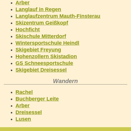
Arber
Langlauf in Regen
Langlaufzentrum Mauth-Finsterau
Skizentrum Geißkopf
Hochficht
Skischule Mitterdorf
Wintersportschule Heindl
Skigebiet Freyung
Hohenzollern Skistadion
GS Schneesportschule
Skigebiet Dreisessel
Wandern
Rachel
Buchberger Leite
Arber
Dreisessel
Lusen