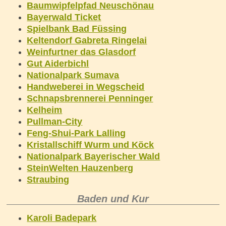
Baumwipfelpfad Neuschönau
Bayerwald Ticket
Spielbank Bad Füssing
Keltendorf Gabreta Ringelai
Weinfurtner das Glasdorf
Gut Aiderbichl
Nationalpark Sumava
Handweberei in Wegscheid
Schnapsbrennerei Penninger
Kelheim
Pullman-City
Feng-Shui-Park Lalling
Kristallschiff Wurm und Köck
Nationalpark Bayerischer Wald
SteinWelten Hauzenberg
Straubing
Baden und Kur
Karoli Badepark