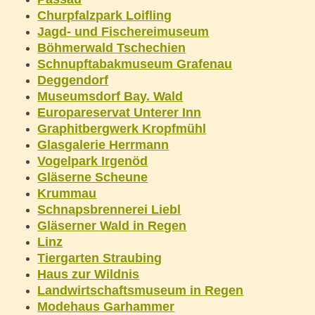
Churpfalzpark Loifling
Jagd- und Fischereimuseum
Böhmerwald Tschechien
Schnupftabakmuseum Grafenau
Deggendorf
Museumsdorf Bay. Wald
Europareservat Unterer Inn
Graphitbergwerk Kropfmühl
Glasgalerie Herrmann
Vogelpark Irgenöd
Gläserne Scheune
Krummau
Schnapsbrennerei Liebl
Gläserner Wald in Regen
Linz
Tiergarten Straubing
Haus zur Wildnis
Landwirtschaftsmuseum in Regen
Modehaus Garhammer